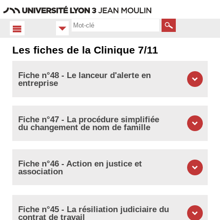
Aller
Navigation
Accès
Connexion
au
directs
contenu
Rechercher
Les fiches de la Clinique 7/11
Accueil FR
Publications
Fiche n°48 - Le lanceur d'alerte en
Les
entreprise
fiches
courtes
Fiche n°47 - La procédure simplifiée
du changement de nom de famille
Fiche n°46 - Action en justice et
association
Fiche n°45 - La résiliation judiciaire du
contrat de travail