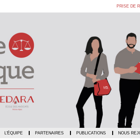
Aller
Navigation
Accès
Connexion
PRISE DE 
au
directs
contenu
L'ÉQUIPE
PARTENAIRES
PUBLICATIONS
NOUS REJ