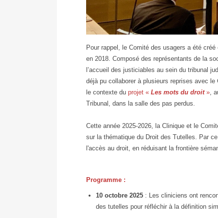
Comite
Pour rappel, le Comité des usagers a été créé en
des
en 2018. Composé des représentants de la société
usagers
l’accueil des justiciables au sein du tribunal ju
déjà pu collaborer à plusieurs reprises avec l
le contexte du
projet «
Les mots du droit
»
, 
Tribunal, dans la salle des pas perdus.
Cette année 2025-2026, la Clinique et le Comi
sur la thématique du Droit des Tutelles. Par ce 
l'accès au droit, en réduisant la frontière séma
Programme :
10 octobre 2025
: Les cliniciens ont renc
des tutelles pour réfléchir à la définition s