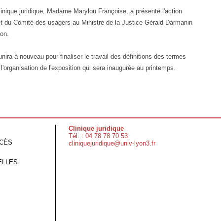
clinique juridique, Madame Marylou Françoise, a présenté l'action
et du Comité des usagers au Ministre de la Justice Gérald Darmanin
yon.
unira à nouveau pour finaliser le travail des définitions des termes
 à l'organisation de l'exposition qui sera inaugurée au printemps.
Clinique juridique
Tél. : 04 78 78 70 53
CCÈS
cliniquejuridique@univ-lyon3.fr
ELLES