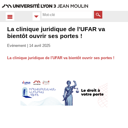
Aller
Navigation
Accès
Connexion
au
directs
contenu
Rechercher
La clinique juridique de l'UFAR va
Accueil
FR
bientôt ouvrir ses portes !
Actualités
Evènement |
14 avril 2025
La clinique juridique de l'UFAR va bientôt ouvrir ses portes !